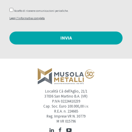
Accetto di ricevere comunicazioni periodiche.
Leggi l'informativa completa
INVIA
Località Cà dell'Aglio, 21/1
37036 San Martino B.A. (VR)
P.IVA 02224410239
Cap. Soc. Euro 100.000,00 i.v.
R.E.A. n. 224665
Reg. Imprese VR N. 30779
M VR 015796